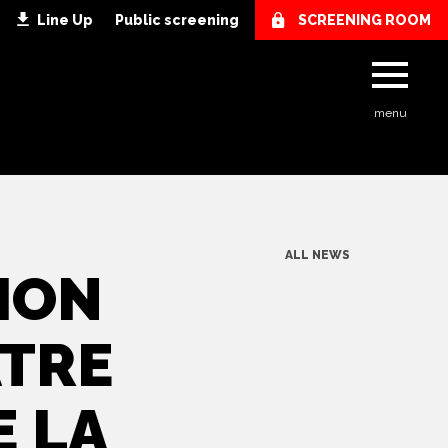
Line Up
Public screening
SCREENING ROOM
h
menu
ALL NEWS
SION
ATRE
E LA