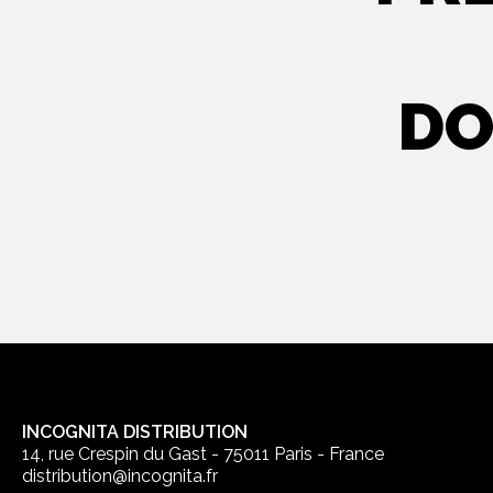
DO
INCOGNITA DISTRIBUTION
14, rue Crespin du Gast - 75011 Paris - France
distribution@incognita.fr