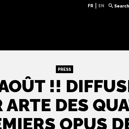
FR
EN
Searc
PRESS
AOÛT !! DIFFU
 ARTE DES QU
MIERS OPUS D