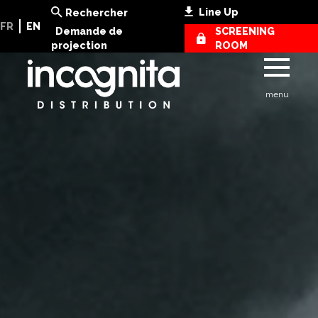
Line Up
Rechercher
FR
EN
Demande de
SCREENING
projection
ROOM
menu