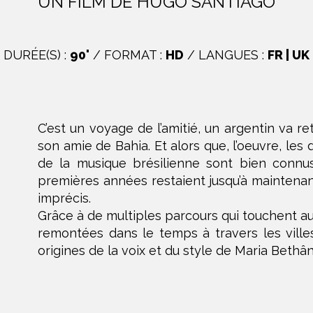
UN FILM DE
HUGO SANTIAGO
DURÉE(S) :
90'
/ FORMAT :
HD
/ LANGUES :
FR | UK
C’est un voyage de l’amitié, un argentin va r
son amie de Bahia. Et alors que, l’oeuvre, les
de la musique brésilienne sont bien connus,
premières années restaient jusqu’à maintena
imprécis.
Grâce à de multiples parcours qui touchent au
remontées dans le temps à travers les villes
origines de la voix et du style de Maria Bethân