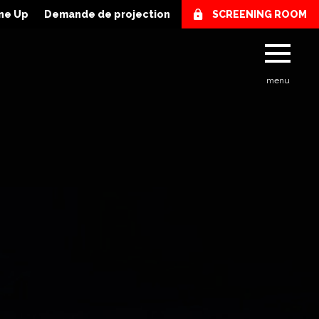
ne Up
Demande de projection
SCREENING ROOM
menu