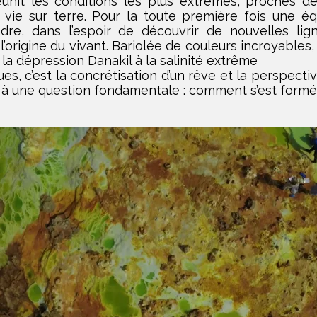
unit les conditions les plus extrêmes, proches de
 vie sur terre. Pour la toute première fois une équ
dre, dans l’espoir de découvrir de nouvelles li
’origine du vivant. Bariolée de couleurs incroyables,
la dépression Danakil à la salinité extrême
ues, c’est la concrétisation d’un rêve et la perspecti
à une question fondamentale : comment s’est formée