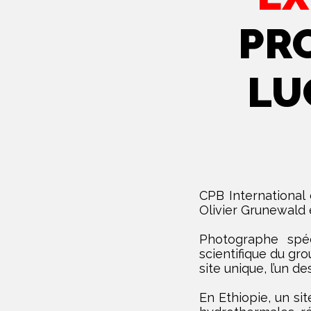
PR
LU
CPB International 
Olivier Grunewald 
Photographe spéc
scientifique du gr
site unique, l’un d
En Ethiopie, un s