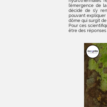
hydrothermales ré
l’émergence de la
décidé de s’y ren
pouvant expliquer l
dôme qui surgit de 
Pour ces scientifiq
être des réponses 