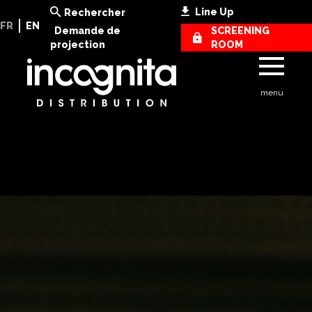
Line Up
Rechercher
FR
EN
Demande de
SCREENING
projection
ROOM
menu