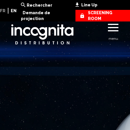
Line Up
Rechercher
FR
EN
Demande de
SCREENING
projection
ROOM
menu