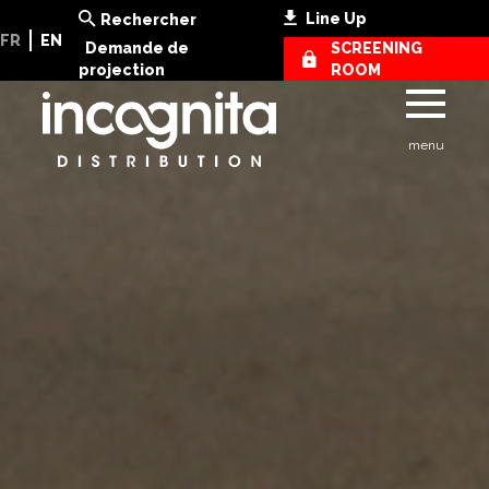
Line Up
Rechercher
FR
EN
Demande de
SCREENING
projection
ROOM
menu