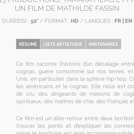
UN FILM DE MATHILDE FASSIN
DURÉE(S) :
52'
/ FORMAT :
HD
/ LANGUES :
FR | EN
RÉSUMÉ
LISTE ARTISTIQUE
PARTENAIRES
Ce film raconte l’histoire d’un décalage entr
cognac, guère consommé sur nos terres, et 
Unis, en particulier dans la sphère hip-hop. C
les américains et le cognac. Elle nous est co
de cru, des dirigeants de maisons de cogn
spiritueux, des maîtres de chai, des Français e
Ce film est un aller-retour entre deux territoir
trouver les ponts et d’expliquer les connex
selon le territoire est ainsi incommensurabl