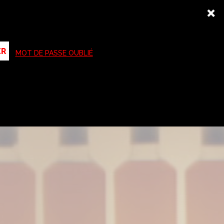
ne Up
Demande de projection
SCREENING ROOM
MOT DE PASSE OUBLIÉ
menu