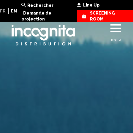
Line Up
Rechercher
FR
EN
Demande de
SCREENING
projection
ROOM
menu