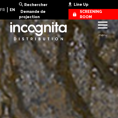
Line Up
Rechercher
FR
EN
Demande de
SCREENING
projection
ROOM
menu