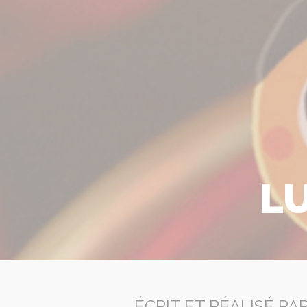
LU
ÉCRIT ET RÉALISÉ P