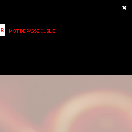
ne Up
Demande de projection
SCREENING ROOM
MOT DE PASSE OUBLIÉ
menu