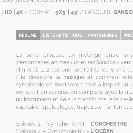
 :
HD | 4K
/ FORMAT :
9X5' | 45'
/ LANGUES :
SANS 
RÉSUMÉ
LISTE ARTISTIQUE
PARTENAIRES
PRE
La série propose un mélange entre pris
personnages animés
Luz
et
les Sonidos
vivent
film réel. Luz est une petite fille de 8 ans
Elle découvre la musique et comment elle 
symphonie de Beethoven nous a inspiré un uni
construit en adéquation complète avec la mu
un instrument et cela la transforme, elle devien
capitaine, spéléologue, trapéziste, fantôme, 
Episode 1. – Symphonie n°1 –
L’ORCHESTRE
Episode 2. – Symphonie n°2 –
L’OCÉAN