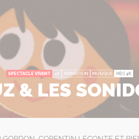
SPECTACLE VIVANT
4K
ANIMATION
MUSIQUE
HD | 4K
Z & LES SONI
AR GORDON, CORENTIN LECONTE ET P