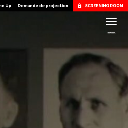
ne Up
Demande de projection
SCREENING ROOM
menu